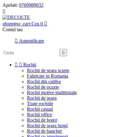
Apelati:
0769989032

shopping_cart
Cos
0

Contul tau

Autentificare



Rochii
Rochii de seara scurte
Fabricate in Romania
Rochii din catifea
Rochii de ocazie
Rochii motive traditionale
Rochii de seara
Toate rochiile
Rochii casual
Rochii office
Rochii de botez
Rochii de seara lungi
Rochii de banchet
Rochii cu imprimeuri