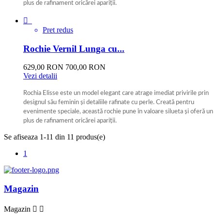
plus de rafinament oricărei apariții.
Roz

Pret redus
Rochie Vernil Lunga cu...
629,00 RON
700,00 RON
Vezi detalii
Rochia Elisse este un model elegant care atrage imediat privirile prin
designul său feminin și detaliile rafinate cu perle. Creată pentru
evenimente speciale, această rochie pune în valoare silueta și oferă un
plus de rafinament oricărei apariții.
Vernil
Se afiseaza 1-11 din 11 produs(e)
1
Magazin
Magazin

