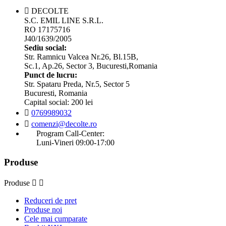

DECOLTE
S.C. EMIL LINE S.R.L.
RO 17175716
J40/1639/2005
Sediu social:
Str. Ramnicu Valcea Nr.26, Bl.15B,
Sc.1, Ap.26, Sector 3, Bucuresti,Romania
Punct de lucru:
Str. Spataru Preda, Nr.5, Sector 5
Bucuresti, Romania
Capital social: 200 lei

0769989032

comenzi@decolte.ro
Program Call-Center:
Luni-Vineri 09:00-17:00
Produse
Produse


Reduceri de pret
Produse noi
Cele mai cumparate