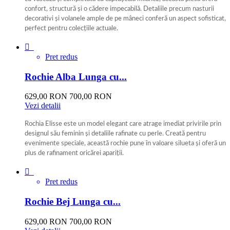
confort, structură și o cădere impecabilă. Detaliile precum nasturii
decorativi și volanele ample de pe mâneci conferă un aspect sofisticat,
perfect pentru colecțiile actuale.
Cherize

Pret redus
Rochie Alba Lunga cu...
629,00 RON
700,00 RON
Vezi detalii
Rochia Elisse este un model elegant care atrage imediat privirile prin
designul său feminin și detaliile rafinate cu perle. Creată pentru
evenimente speciale, această rochie pune în valoare silueta și oferă un
plus de rafinament oricărei apariții.
Alb

Pret redus
Rochie Bej Lunga cu...
629,00 RON
700,00 RON