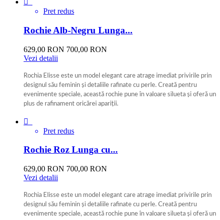

Pret redus
Rochie Alb-Negru Lunga...
629,00 RON
700,00 RON
Vezi detalii
Rochia Elisse este un model elegant care atrage imediat privirile prin
designul său feminin și detaliile rafinate cu perle. Creată pentru
evenimente speciale, această rochie pune în valoare silueta și oferă un
plus de rafinament oricărei apariții.
Negru+Alb

Pret redus
Rochie Roz Lunga cu...
629,00 RON
700,00 RON
Vezi detalii
Rochia Elisse este un model elegant care atrage imediat privirile prin
designul său feminin și detaliile rafinate cu perle. Creată pentru
evenimente speciale, această rochie pune în valoare silueta și oferă un