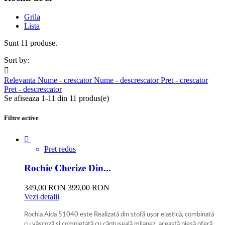
Grila
Lista
Sunt 11 produse.
Sort by:

Relevanta
Nume - crescator
Nume - descrescator
Pret - crescator
Pret - descrescator
Se afiseaza 1-11 din 11 produs(e)
Filtre active

Pret redus
Rochie Cherize Din...
349,00 RON
399,00 RON
Vezi detalii
Rochia Aida 51040 este Realizată din stofă ușor elastică, combinată
cu vâscoză și completată cu căptușeală milanez, această piesă oferă