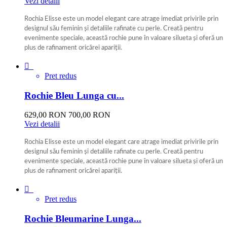
Vezi detalii
Rochia Elisse este un model elegant care atrage imediat privirile prin
designul său feminin și detaliile rafinate cu perle. Creată pentru
evenimente speciale, această rochie pune în valoare silueta și oferă un
plus de rafinament oricărei apariții.
Bej

Pret redus
Rochie Bleu Lunga cu...
629,00 RON
700,00 RON
Vezi detalii
Rochia Elisse este un model elegant care atrage imediat privirile prin
designul său feminin și detaliile rafinate cu perle. Creată pentru
evenimente speciale, această rochie pune în valoare silueta și oferă un
plus de rafinament oricărei apariții.
bleu

Pret redus
Rochie Bleumarine Lunga...