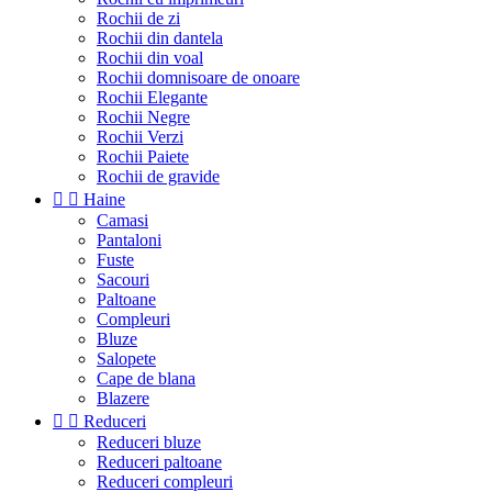
Rochii de zi
Rochii din dantela
Rochii din voal
Rochii domnisoare de onoare
Rochii Elegante
Rochii Negre
Rochii Verzi
Rochii Paiete
Rochii de gravide


Haine
Camasi
Pantaloni
Fuste
Sacouri
Paltoane
Compleuri
Bluze
Salopete
Cape de blana
Blazere


Reduceri
Reduceri bluze
Reduceri paltoane
Reduceri compleuri