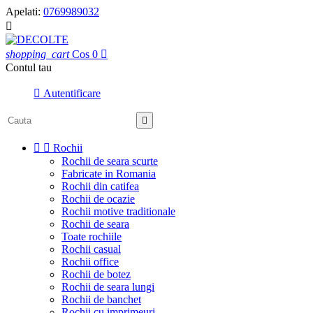
Apelati:
0769989032

shopping_cart
Cos
0

Contul tau

Autentificare



Rochii
Rochii de seara scurte
Fabricate in Romania
Rochii din catifea
Rochii de ocazie
Rochii motive traditionale
Rochii de seara
Toate rochiile
Rochii casual
Rochii office
Rochii de botez
Rochii de seara lungi
Rochii de banchet
Rochii cu imprimeuri