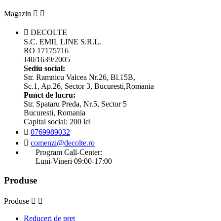
Magazin



DECOLTE
S.C. EMIL LINE S.R.L.
RO 17175716
J40/1639/2005
Sediu social:
Str. Ramnicu Valcea Nr.26, Bl.15B,
Sc.1, Ap.26, Sector 3, Bucuresti,Romania
Punct de lucru:
Str. Spataru Preda, Nr.5, Sector 5
Bucuresti, Romania
Capital social: 200 lei

0769989032

comenzi@decolte.ro
Program Call-Center:
Luni-Vineri 09:00-17:00
Produse
Produse


Reduceri de pret