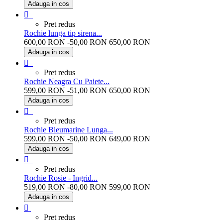
Adauga in cos
bleu

Pret redus
Rochie lunga tip sirena...
600,00 RON
-50,00 RON
650,00 RON
Adauga in cos
negru

Pret redus
Rochie Neagra Cu Paiete...
599,00 RON
-51,00 RON
650,00 RON
Adauga in cos
negru

Pret redus
Rochie Bleumarine Lunga...
599,00 RON
-50,00 RON
649,00 RON
Adauga in cos
bleumarine

Pret redus
Rochie Rosie - Ingrid...
519,00 RON
-80,00 RON
599,00 RON
Adauga in cos
Rosu
rosu

Pret redus