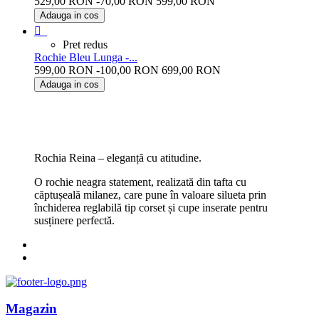
529,00 RON
-70,00 RON
599,00 RON
Adauga in cos
orhidee

Pret redus
Rochie Bleu Lunga -...
599,00 RON
-100,00 RON
699,00 RON
Adauga in cos
bleu
Rochia Reina – eleganță cu atitudine.
O rochie neagra statement, realizată din tafta cu
căptușeală milanez, care pune în valoare silueta prin
închiderea reglabilă tip corset și cupe inserate pentru
susținere perfectă.
Magazin