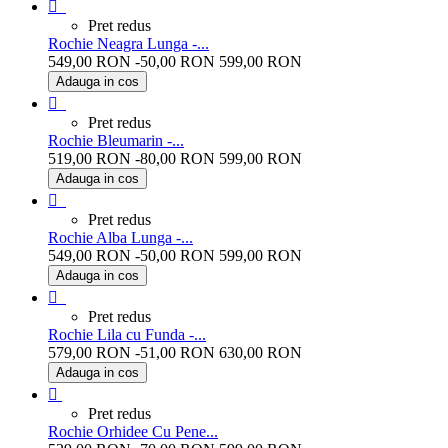
bordo

Pret redus
Rochie Neagra Lunga -...
549,00 RON
-50,00 RON
599,00 RON
Adauga in cos
negru

Pret redus
Rochie Bleumarin -...
519,00 RON
-80,00 RON
599,00 RON
Adauga in cos
bleumarine

Pret redus
Rochie Alba Lunga -...
549,00 RON
-50,00 RON
599,00 RON
Adauga in cos
Alb

Pret redus
Rochie Lila cu Funda -...
579,00 RON
-51,00 RON
630,00 RON
Adauga in cos
lila

Pret redus
Rochie Orhidee Cu Pene...