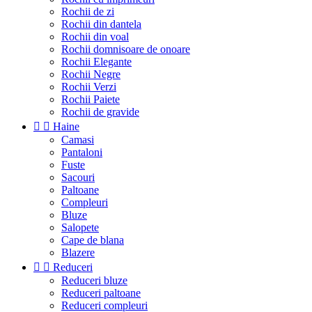
Rochii de zi
Rochii din dantela
Rochii din voal
Rochii domnisoare de onoare
Rochii Elegante
Rochii Negre
Rochii Verzi
Rochii Paiete
Rochii de gravide


Haine
Camasi
Pantaloni
Fuste
Sacouri
Paltoane
Compleuri
Bluze
Salopete
Cape de blana
Blazere


Reduceri
Reduceri bluze
Reduceri paltoane
Reduceri compleuri